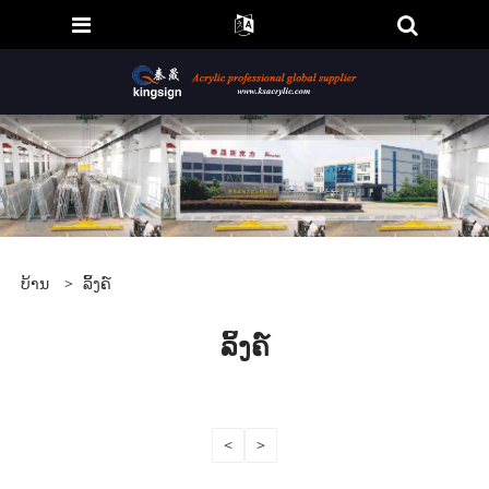
ບ້ານ
>
ລິ້ງຄ໌
ລິ້ງຄ໌
<
>