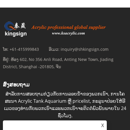
ໂທ:
+61-415999843
ອີເມວ:
inquiry@shkingsign.com
ທີ່ຢູ່:
ຫ້ອງ 602, No 356 Anli Road, Anting New Town, Jiading
District, Shanghai -201805, ຈີນ
ສົ່ງສອບຖາມ
ສໍາ​ລັບ​ການ​ສອບ​ຖາມ​ກ່ຽວ​ກັບ​ການ​ລອຍ​ນ​້​ໍາ​ຂອງ​ພວກ​ເຮົາ​, ການ​ໂຄ​
ສະ​ນາ Acrylic Tank Aquarium ຫຼື pricelist​, ກະ​ລຸ​ນາ​ປ່ອຍ​ໃຫ້​ອີ​
ເມວ​ຂອງ​ທ່ານ​ກັບ​ພວກ​ເຮົາ​ແລະ​ພວກ​ເຮົາ​ຈະ​ຕິດ​ຕໍ່​ພົວ​ພັນ​ພາຍ​ໃນ 24
ຊົ່ວ​ໂມງ​.
X
ສອບຖາມດຽວນີ້