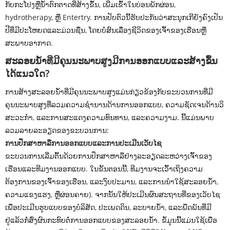
ກັບກະໂປງຫຼືນ້ໍາຕົກຕາດທີ່ສ້າງຂຶ້ນ, ເພີ່ມເຂົ້າໃນບ່ອນພັກຜ່ອນ,
hydrotherapy, ຫຼື Entertry. ການປັບຕົວນີ້ຮັບປະກັນວ່າສະນຸກເກີຍັງຄົງເປັນ
ປີທີ່ມີປະໂຫຍດແລະມ່ວນຊື່ນ, ໂດຍບໍ່ສົນເລື່ອງຊີວິດຂອງເຈົ້າຂອງເຮືອນຫຼື
ສະພາບອາກາດ.
ສະລອຍນໍ້າທີ່ມີຄຸນນະພາບສູງມີການອອກແບບແລະສ້າງຂຶ້ນ
ໄດ້ແນວໃດ?
ການສ້າງສະລອຍນ້ໍາທີ່ມີຄຸນນະພາບສູງແມ່ນກ່ຽວຂ້ອງກັບຂະບວນການທີ່ມີ
ຄຸນນະພາບສູງທີ່ລວມຄວາມຊໍານານດ້ານການອອກແບບ, ຄວາມຊັດເຈນດ້ານວິ
ສະວະກໍາ, ແລະການສະແດງຄວາມທົນທານ, ແລະຄວາມງາມ. ນີ້ແມ່ນພາບ
ລວມລາຍລະອຽດຂອງຂະບວນການ:
ການປຶກສາຫາລືການອອກແບບແລະການປະເມີນເວັບໄຊ
ຂະບວນການເລີ່ມຕົ້ນດ້ວຍການປຶກສາຫາລືຢ່າງລະອຽດລະຫວ່າງເຈົ້າຂອງ
ເຮືອນແລະທີມງານອອກແບບ. ໃນຂັ້ນຕອນນີ້, ທີມງານຈະເວົ້າເຖິງຄວາມ
ຕ້ອງການຂອງເຈົ້າຂອງເຮືອນ, ແລະງົບປະມານ, ແລະການນໍາໃຊ້ສະລອຍນໍ້າ,
ຄວາມແຂງແຮງ, ຫຼືຜ່ອນຄາຍ). ຈາກນັ້ນໃຫ້ປະເມີນຜົນສະຖານທີ່ຂອງເວັບໄຊ
ເພື່ອປະເມີນຮູບແບບຂອງບໍລິສັດ, ປະເພດດິນ, ລະບາຍນ້ໍາ, ແລະພືດພັນທີ່ມີ
ຢູ່ແລ້ວກໍ່ສົ່ງຜົນກະທົບຕໍ່ການອອກແບບຂອງສະລອຍນໍ້າ. ຂໍ້ມູນນີ້ແມ່ນໃຊ້ເພື່ອ