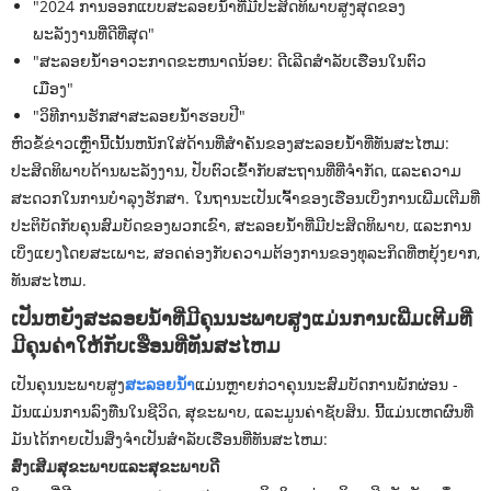
"2024 ການອອກແບບສະລອຍນໍ້າທີ່ມີປະສິດທິພາບສູງສຸດຂອງ
ພະລັງງານທີ່ດີທີ່ສຸດ"
"ສະລອຍນ້ໍາອາວະກາດຂະຫນາດນ້ອຍ: ດີເລີດສໍາລັບເຮືອນໃນຕົວ
ເມືອງ"
"ວິທີການຮັກສາສະລອຍນ້ໍາຮອບປີ"
ຫົວຂໍ້ຂ່າວເຫຼົ່ານີ້ເນັ້ນຫນັກໃສ່ດ້ານທີ່ສໍາຄັນຂອງສະລອຍນໍ້າທີ່ທັນສະໄຫມ:
ປະສິດທິພາບດ້ານພະລັງງານ, ປັບຕົວເຂົ້າກັບສະຖານທີ່ທີ່ຈໍາກັດ, ແລະຄວາມ
ສະດວກໃນການບໍາລຸງຮັກສາ. ໃນຖານະເປັນເຈົ້າຂອງເຮືອນເບິ່ງການເພີ່ມເຕີມທີ່
ປະຕິບັດກັບຄຸນສົມບັດຂອງພວກເຂົາ, ສະລອຍນ້ໍາທີ່ມີປະສິດທິພາບ, ແລະການ
ເບິ່ງແຍງໂດຍສະເພາະ, ສອດຄ່ອງກັບຄວາມຕ້ອງການຂອງທຸລະກິດທີ່ຫຍຸ້ງຍາກ,
ທັນສະໄຫມ.
ເປັນຫຍັງສະລອຍນ້ໍາທີ່ມີຄຸນນະພາບສູງແມ່ນການເພີ່ມເຕີມທີ່
ມີຄຸນຄ່າໃຫ້ກັບເຮືອນທີ່ທັນສະໄຫມ
ເປັນຄຸນນະພາບສູງ
ສະລອຍນໍ້າ
ແມ່ນຫຼາຍກ່ວາຄຸນນະສົມບັດການພັກຜ່ອນ -
ມັນແມ່ນການລົງທືນໃນຊີວິດ, ສຸຂະພາບ, ແລະມູນຄ່າຊັບສິນ. ນີ້ແມ່ນເຫດຜົນທີ່
ມັນໄດ້ກາຍເປັນສິ່ງຈໍາເປັນສໍາລັບເຮືອນທີ່ທັນສະໄຫມ:
ສົ່ງເສີມສຸຂະພາບແລະສຸຂະພາບດີ