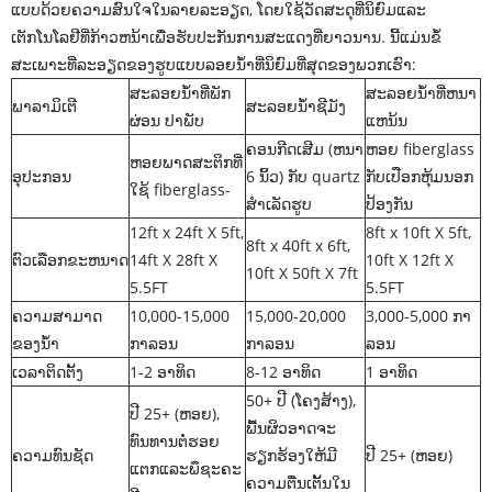
ແບບດ້ວຍຄວາມສົນໃຈໃນລາຍລະອຽດ, ໂດຍໃຊ້ວັດສະດຸທີ່ນິຍົມແລະ
ເຕັກໂນໂລຢີທີ່ກ້າວຫນ້າເພື່ອຮັບປະກັນການສະແດງທີ່ຍາວນານ. ນີ້ແມ່ນຂໍ້
ສະເພາະທີ່ລະອຽດຂອງຮູບແບບລອຍນ້ໍາທີ່ນິຍົມທີ່ສຸດຂອງພວກເຮົາ:
ສະລອຍນ້ໍາທີ່ພັກ
ສະລອຍນ້ໍາທີ່ຫນາ
ພາລາມິເຕີ
ສະລອຍນ້ໍາຊີມັງ
ຜ່ອນ ປາພັບ
ແຫນ້ນ
ຄອນກີດເສີມ (ຫນາ
ຫອຍ fiberglass
ຫອຍພາດສະຕິກທີ່
ອຸປະກອນ
6 ນິ້ວ) ກັບ quartz
ກັບເປືອກຫຸ້ມນອກ
ໃຊ້ fiberglass-
ສໍາເລັດຮູບ
ປ້ອງກັນ
12ft x 24ft X 5ft,
8ft x 10ft X 5ft,
8ft x 40ft x 6ft,
ຕົວເລືອກຂະຫນາດ
14ft X 28ft X
10ft X 12ft X
10ft X 50ft X 7ft
5.5FT
5.5FT
ຄວາມສາມາດ
10,000-15,000
15,000-20,000
3,000-5,000 ກາ
ຂອງນໍ້າ
ກາລອນ
ກາລອນ
ລອນ
ເວລາຕິດຕັ້ງ
1-2 ອາທິດ
8-12 ອາທິດ
1 ອາທິດ
50+ ປີ (ໂຄງສ້າງ),
ປີ 25+ (ຫອຍ),
ພື້ນຜິວອາດຈະ
ທົນທານຕໍ່ຮອຍ
ຄວາມທົນຊັດ
ຮຽກຮ້ອງໃຫ້ມີ
ປີ 25+ (ຫອຍ)
ແຕກແລະພຶຊະຄະ
ຄວາມຕື່ນເຕັ້ນໃນ