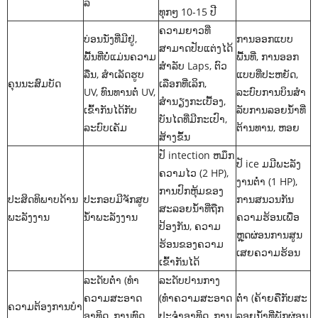
ລີ
ທຸກໆ 10-15 ປີ
ຄວາມຍາວທີ່
ບ່ອນນັ່ງທີ່ມີຢູ່,
ການອອກແບບ
ສາມາດປັບແຕ່ງໄດ້
ພື້ນທີ່ບໍ່ແມ່ນຄວາມ
ພື້ນທີ່, ການອອກ
ສໍາລັບ Laps, ຕົວ
ລື່ນ, ສໍາເລັດຮູບ
ແບບທີ່ປະຫຍັດ,
ຄຸນນະສົມບັດ
ເລືອກທີ່ເລິກ,
UV, ທົນທານຕໍ່ UV,
ລະບົບການບິນສໍາ
ສໍານຽງກະເບື້ອງ,
ເຂົ້າກັນໄດ້ກັບ
ລັບການລອຍນ້ໍາທີ່
ບັນໄດທີ່ມີກະເປົາ,
ລະບົບເຄັມ
ຕ້ານທານ, ຫອຍ
ສ້າງຂຶ້ນ
ປັ intection ຫມຶກ
ປັ ice ມມີພະລັງ
ຄວາມໄວ (2 HP),
ງານຕ່ໍາ (1 HP),
ການປົກຫຸ້ມຂອງ
ປະສິດທິພາບດ້ານ
ປະກອບມີຈັກສູບ
ການສນວນກັນ
ສະລອຍນ້ໍາທີ່ຖືກ
ພະລັງງານ
ນ້ໍາພະລັງງານ
ຄວາມຮ້ອນເພື່ອ
ປ້ອງກັນ, ຄວາມ
ຫຼຸດຜ່ອນການສູນ
ຮ້ອນຂອງຄວາມ
ເສຍຄວາມຮ້ອນ
ເຂົ້າກັນໄດ້
ລະດັບຕໍ່າ (ທໍາ
ລະດັບປານກາງ
ຄວາມສະອາດ
(ທໍາຄວາມສະອາດ
ຕ່ໍາ (ຄ້າຍຄືກັບສະ
ຄວາມຕ້ອງການບໍາ
ອາທິດ, ການທົດ
ປະຈໍາອາທິດ, ການ
ລອຍນ້ໍາທີ່ພັກຜ່ອນ