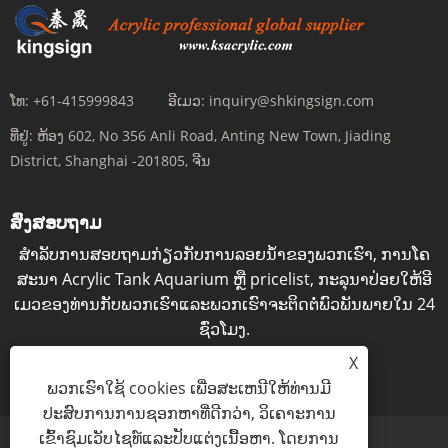
ໂທ:
+61-415999843
ອີເມວ:
inquiry@shkingsign.com
ທີ່ຢູ່:
ຫ້ອງ 602, No 356 Anli Road, Anting New Town, Jiading
District, Shanghai -201805, ຈີນ
ສົ່ງສອບຖາມ
ສໍາ​ລັບ​ການ​ສອບ​ຖາມ​ກ່ຽວ​ກັບ​ການ​ລອຍ​ນ​້​ໍາ​ຂອງ​ພວກ​ເຮົາ​, ການ​ໂຄ​
ສະ​ນາ Acrylic Tank Aquarium ຫຼື pricelist​, ກະ​ລຸ​ນາ​ປ່ອຍ​ໃຫ້​ອີ​
ເມວ​ຂອງ​ທ່ານ​ກັບ​ພວກ​ເຮົາ​ແລະ​ພວກ​ເຮົາ​ຈະ​ຕິດ​ຕໍ່​ພົວ​ພັນ​ພາຍ​ໃນ 24
ຊົ່ວ​ໂມງ​.
X
ສອບຖາມດຽວນີ້
ພວກເຮົາໃຊ້ cookies ເພື່ອສະເຫນີໃຫ້ທ່ານມີ
ປະສົບການການຊອກຫາທີ່ດີກວ່າ, ວິເຄາະການ
ເຂົ້າຊົມເວັບໄຊທ໌ແລະປັບແຕ່ງເນື້ອຫາ. ໂດຍການ