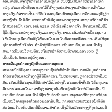
ລອຍນໍ້າທີ່ເປັນຈຸດສູນກາງຂອງພື້ນທີ່ເຫຼົ່ານີ້, ຫັນປ່ຽນເສັ້ນທາງຫລັງຂອງເຂດ
ຫລັງ. ສະລອຍນ້ໍາທີ່ອອກແບບໄດ້ດີສ້າງຈຸດປະສານງານສໍາລັບການເຕົ້າໂຮມ
ກາງແຈ້ງ, ບໍ່ວ່າຈະເປັນບາບີຄິວໃນລະດູຮ້ອນກັບຫມູ່ເພື່ອນ, ຫລືຕອນແລງທີ່ງຽບ
ສະຫງົບກັບຄົນທີ່ຮັກ. ສະລອຍນ້ໍາທີ່ມີຄຸນນະພາບສູງຫຼາຍສະຖານທີ່ຄ້າຍຄືກັບ
ຖົງສະລອຍນ້ໍາ, ເຂດບ່ອນພັກຜ່ອນ, ຫລືເຮືອນຄົວກາງແຈ້ງ, ສ້າງກະແສລົມທີ່ມີ
ຊີວິດຊີວາລະຫວ່າງກາງແຈ້ງແລະກາງແຈ້ງ. ການປະສົມປະສານນີ້ອະນຸຍາດ
ໃຫ້ເຈົ້າຂອງເຮືອນບັນເທີງໃຫ້ແຂກໃນແຂກໃນທັດສະນະທີ່ສະບາຍ, ເຮັດໃຫ້ທຸກ
ໆໂອກາດທີ່ຫນ້າຈົດຈໍາ. ສໍາລັບຜູ້ທີ່ມັກຄວາມເປັນສ່ວນຕົວ, ສະລອຍນ້ໍາຍັງ
ສາມາດເປັນພະວິຫານທີ່ສະຫງົບສຸກສໍາລັບການພັກຜ່ອນຂອງ Solo, ຫຼື
ເພີດເພີນໄປກັບບ່ອນຢູ່ຂ້າງນອກ.
ການເພີ່ມມູນຄ່າຂອງຊັບສິນແລະການອຸທອນ
ສະລອຍນ້ໍາທີ່ມີຄຸນນະພາບສູງແມ່ນຊັບສິນທີ່ສໍາຄັນທີ່ສາມາດເພີ່ມມູນຄ່າຂາຍ
ໄດ້ຂອງເຮືອນແລະດຶງດູດຜູ້ຊື້ທີ່ມີທ່າແຮງ. ໃນຫລາຍໆຕະຫຼາດອະສັງຫາລິມະ
ສັບ, ເຮືອນທີ່ມີສະຖານທີ່ທີ່ຮັກສາໄວ້ເປັນຢ່າງດີ, ສະລອຍນ້ໍາທີ່ເຮັດໃຫ້ເກງຂາມ
ມັກຂາຍໄວແລະໃນລາຄາທີ່ສູງກວ່າຄຸນສົມບັດທຽບເທົ່າໂດຍບໍ່ມີພວກມັນ. ນີ້
ແມ່ນຍ້ອນວ່າສະລອຍນ້ໍາໄດ້ຖືກເຫັນວ່າເປັນຄວາມຫລູຫລາທີ່ຕ້ອງການທີ່ຊ່ວຍ
ເພີ່ມທະວີການອຸທອນໂດຍລວມຂອງຊັບສິນ. ການອອກແບບສະລອຍນ້ໍາທີ່ທັນ
ສະໄຫມ, ດ້ວຍຕົວເລືອກທີ່ມີຄວາມສໍາຄັນ, ເຊິ່ງມີຕົວເລືອກຕ່າງໆຕັ້ງແຕ່ແບບທີ່