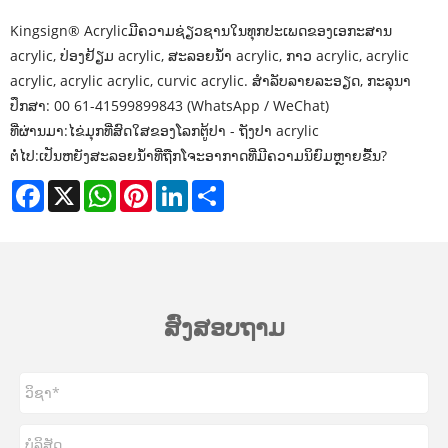
Kingsign® Acrylic
ມີຄວາມຊ່ຽວຊານໃນທຸກປະເພດຂອງເອກະສານ
acrylic, ປ່ອງຢ້ຽມ acrylic, ສະລອຍນ້ໍາ acrylic, ກາວ acrylic, acrylic
acrylic, acrylic acrylic, curvic acrylic. ສໍາລັບລາຍລະອຽດ, ກະລຸນາ
ປຶກສາ: 00 61-41599899843 (WhatsApp / WeChat)
ທີ່ຜ່ານມາ:
ໄຂ່ມຸກທີ່ສົດໃສຂອງໂລກຕູ້ປາ - ຖັງປາ acrylic
ຕໍ່ໄປ:
ເປັນຫຍັງສະລອຍນ້ໍາທີ່ຖືກໂຈະອາກາດທີ່ມີຄວາມນິຍົມຫຼາຍຂື້ນ?
Facebook
X
WhatsApp
Pinterest
LinkedIn
Share
ສົ່ງສອບຖາມ