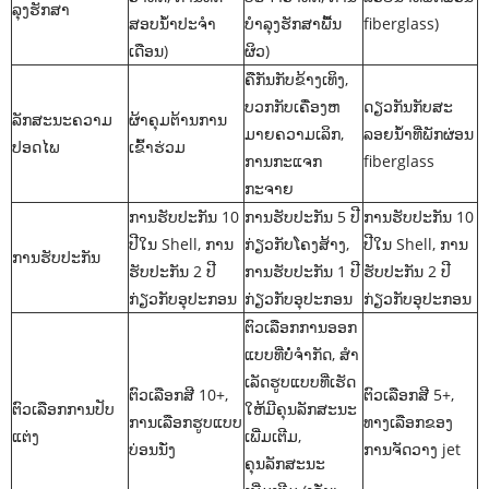
ລຸງຮັກສາ
ສອບນ້ໍາປະຈໍາ
ບໍາລຸງຮັກສາພື້ນ
fiberglass)
ເດືອນ)
ຜິວ)
ຄືກັນກັບຂ້າງເທິງ,
ບວກກັບເຄື່ອງຫ
ດຽວກັນກັບສະ
ລັກສະນະຄວາມ
ຜ້າຄຸມຕ້ານການ
ມາຍຄວາມເລິກ,
ລອຍນ້ໍາທີ່ພັກຜ່ອນ
ປອດໄພ
ເຂົ້າຮ່ວມ
ການກະແຈກ
fiberglass
ກະຈາຍ
ການຮັບປະກັນ 10
ການຮັບປະກັນ 5 ປີ
ການຮັບປະກັນ 10
ປີໃນ Shell, ການ
ກ່ຽວກັບໂຄງສ້າງ,
ປີໃນ Shell, ການ
ການຮັບປະກັນ
ຮັບປະກັນ 2 ປີ
ການຮັບປະກັນ 1 ປີ
ຮັບປະກັນ 2 ປີ
ກ່ຽວກັບອຸປະກອນ
ກ່ຽວກັບອຸປະກອນ
ກ່ຽວກັບອຸປະກອນ
ຕົວເລືອກການອອກ
ແບບທີ່ບໍ່ຈໍາກັດ, ສໍາ
ເລັດຮູບແບບທີ່ເຮັດ
ຕົວເລືອກສີ 10+,
ຕົວເລືອກສີ 5+,
ຕົວເລືອກການປັບ
ໃຫ້ມີຄຸນລັກສະນະ
ການເລືອກຮູບແບບ
ທາງເລືອກຂອງ
ແຕ່ງ
ເພີ່ມເຕີມ,
ບ່ອນນັ່ງ
ການຈັດວາງ jet
ຄຸນລັກສະນະ