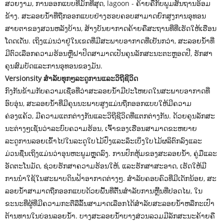
ສວຍງາມ, ການອອກແບບທີ່ມັກທີ່ສຸດ, lagoon - ຄ້າຍຄືກັບພູມສັນຖານອ້ອມ
ຂ້າງ. ສະລອຍນ້ໍາທີ່ຖືກອອກແບບຢ່າງຮອບຄອບສາມາດຍົກສູງການອຸທອນ
ສາຍຕາຂອງສວນຫລັງບ້ານ, ສ້າງບັນຍາກາດຄ້າຍຄືສະຖານທີ່ທີ່ເຮັດໃຫ້ເຮືອນ
ໂດດເດັ່ນ. ເຖິງແມ່ນວ່າຢູ່ໃນເຂດທີ່ມີສະພາບອາກາດທີ່ເຢັນກວ່າ, ສະລອຍນ້ໍາທີ່
ມີຕົວເລືອກຄວາມຮ້ອນຫຼືຝາປິດສາມາດເປັນຄຸນລັກສະນະຕະຫຼອດປີ, ຮັກສາ
ຄຸນສົມບັດແລະການອຸທອນຂອງມັນ.
Versionsity ສໍາລັບທຸກໆລະດູການແລະວິຖີຊີວິດ
ກົງກັນຂ້າມກັບຄວາມເຊື່ອທີ່ວ່າສະລອຍນ້ໍາມີປະໂຫຍດໃນສະພາບອາກາດທີ່
ອົບອຸ່ນ, ສະລອຍນ້ໍາທີ່ມີຄຸນນະພາບສູງແມ່ນຖືກອອກແບບໃຫ້ມີຄວາມ
ຄ່ອງແຄ້ວ, ມີຄວາມແຕກຕ່າງກັນແລະວິຖີຊີວິດທີ່ແຕກຕ່າງກັນ. ດ້ວຍຄຸນລັກສະ
ນະຕ່າງໆເຊັ່ນວ່າລະບົບຄວາມຮ້ອນ, ເຈົ້າຂອງເຮືອນສາມາດຂະຫຍາຍ
ລະດູການລອຍເຂົ້າໄປໃນລະດູໃບໄມ້ປົ່ງແລະລຶະເບິ່ງໃບໄມ້ຜລິຕົກລົງແລະ
ມ່ວນຊື່ນເຖິງແມ່ນວ່າອຸນຫະພູມຫຼຸດລົງ. ການປົກຫຸ້ມຂອງສະລອຍນ້ໍາ, ຄູ່ມືແລະ
ອັດຕະໂນມັດ, ຊ່ວຍຮັກສາຄວາມຮ້ອນໃຫ້, ແລະຮັກສາສະອາດ, ເຮັດໃຫ້ມີ
ການນໍາໃຊ້ໃນສະພາບດິນຟ້າອາກາດຕ່າງໆ. ສໍາລັບຄອບຄົວທີ່ມີເດັກນ້ອຍ, ສະ
ລອຍນ້ໍາສາມາດຖືກອອກແບບດ້ວຍພື້ນທີ່ຕື້ນສໍາລັບການຫຼີ້ນທີ່ປອດໄພ, ໃນ
ຂະນະທີ່ຜູ້ທີ່ມີຄວາມກະຕືລືລົ້ນສາມາດເລືອກໄດ້ສໍາລັບສະລອຍນ້ໍາຫລືກະເປົາ
ຕ້ານທານໃນບ່ອນລອຍນໍ້າ. ບາງສະລອຍນ້ໍາບາງສ່ວນລວມມີລັກສະນະຄ້າຍຄື