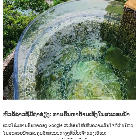
ຫົວຂໍ້ຂ່າວທີ່ມີທ່າອ່ຽງ: ການຄົ້ນຫາດ້ານເທິງໃນສະລອຍນໍ້າ
ແນວໂນ້ມການຄົ້ນຫາຂອງ Google ສະທ້ອນໃຫ້ເຫັນຄວາມສົນໃຈທີ່ເຕີບໃຫຍ່
ໃນສະລອຍນ້ໍາແລະຄຸນລັກສະນະຕ່າງໆທີ່ເປັນເຈົ້າຂອງເຮືອນ: