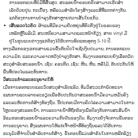
ການອອກແບບທີ່ບໍ່ມີທີ່ສິ້ນສຸດ. ສະລອຍນ້ໍາຄອນກຣີດສາມາດເຮັດສໍາ
ເລັດດ້ວຍປູນ, ກະເບື້ອງ, ຫລືລວມສໍາລັບໂຄງສ້າງແລະສີທີ່ແຕກຕ່າງກັນ,
ແຕ່ຕ້ອງການການບໍາລຸງຮັກສາຫຼາຍກ່ວາເສັ້ນໃຍແກ້ວ.
ເສັ້ນລວດໄວຣັດ
: ຜ້າແພທີ່ມີຄວາມຍືດຫຍຸ່ນທີ່ຕິດຕັ້ງຢູ່ໃນຂອບຂອງ
ເຫລັກຫຼືໂພລິເມີ, ສະເຫນີຄວາມສາມາດແລະຫນ້າກ້ຽງ. ສາຍ vinyl ມີ
ຢູ່ໃນຮູບແບບຕ່າງໆແຕ່ຕ້ອງໄດ້ຮັບການທົດແທນທຸກໆ 5-10 ປີ.
ທາງເລືອກຂອງເອກະສານແມ່ນຂື້ນກັບປັດໃຈເຊັ່ນງົບປະມານ, ການອອກແບບ
ຄວາມມັກ, ແລະຄວາມຄາດຫວັງບໍາລຸງຮັກສາ. ທີມງານອອກແບບຍັງເລືອກວັດ
ສະດຸສໍາລັບສະລອຍນ້ໍາ, ເຊັ່ນ: ຄອນກີດ, ເຊັ່ນ: ຫີນ, ຫີນ, ຫລືໄມ້, ຮັບປະກັນໃຫ້
ພື້ນທີ່ປອດໄພແລະທົນທານ.
ວິສະວະກໍາແລະອະນຸຍາດໃຫ້
ເມື່ອການອອກແບບແລະວັດສະດຸສໍາເລັດແລ້ວ, ທີມວິສະວະກໍາພັດທະນາ
ແຜນການແບບລາຍລະອຽດເພື່ອຮັບປະກັນວ່າສະລອຍນ້ໍາມີຄວາມຫມັ້ນຄົງ
ແລະລະຫັດການກໍ່ສ້າງທ້ອງຖິ່ນ. ນີ້ປະກອບມີການຄິດໄລ່ຄວາມສາມາດໃນການ
ໂຫຼດຂອງສະລອຍນ້ໍາ, ການລະບາຍນ້ໍາທີ່ຖືກຕ້ອງເພື່ອປ້ອງກັນການສະສົມນ້ໍາ
ອ້ອມຮອບສະລອຍນ້ໍາແລະຄວາມກົດດັນຂອງດິນ. ທີມງານຍັງຈັດການຂັ້ນຕອນ
ການອະນຸຍາດ, ສົ່ງແຜນການໃຫ້ແກ່ເຈົ້າຫນ້າທີ່ທ້ອງຖິ່ນແລະໄດ້ຮັບການ
ອະນຸມັດທີ່ຈໍາເປັນສໍາລັບການກໍ່ສ້າງ. ຂັ້ນຕອນນີ້ແມ່ນສໍາຄັນໃນການຫລີກລ້ຽງ