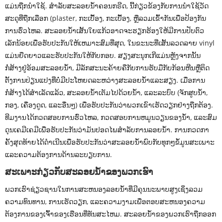
ແມ່ນຖືກນໍາໃຊ້. ສໍາລັບສະລອຍນ້ໍາຄອນກຣີດ, ນີ້ກ່ຽວຂ້ອງກັບການນໍາໃຊ້ວັດ
ສະດຸທີ່ຖືກເລືອກ (plaster, ກະເບື້ອງ, ກະເບື້ອງ, ຫຼືລວມເຂົ້າກັນເພື່ອປ້ອງກັນ
ການຮົ່ວໄຫລ. ສະລອຍນ້ໍາເສັ້ນໃຍແກ້ວອາດຈະຮຽກຮ້ອງໃຫ້ມີການປັບຕົວ
ເລັກນ້ອຍເພື່ອຮັບປະກັນໃຫ້ເຫມາະສົມທີ່ສຸດ, ໃນຂະນະທີ່ເສັ້ນລວດລາຍ vinyl
ແມ່ນຍືດຍາວແລະຮັບປະກັນໃຫ້ກັບກອບ. ສຽງສະນຸກເກີແມ່ນຫຼັງຈາກນັ້ນ
ກໍ່ສ້າງຢູ່ອ້ອມສະລອຍນ້ໍາ, ມີລັກສະນະຄ້າຍຄືກັບການຮັບມືກັບກ້ອນຫີນຫຼືຕິດ
ຕັ້ງການປ່ຽນແປງທີ່ບໍ່ມີປະໂຫຍດລະຫວ່າງສະລອຍນໍ້າແລະສຽງ. ເມື່ອການ
ກໍ່ສ້າງໄດ້ສໍາເລັດແລ້ວ, ສະລອຍນ້ໍາເຕັມໄປດ້ວຍນ້ໍາ, ແລະລະບົບ (ຈັກສູບນ້ໍາ,
ກອງ, ເຄື່ອງດູດ, ແລະອື່ນໆ) ເພື່ອຮັບປະກັນວ່າພວກເຂົາເຮັດວຽກຢ່າງຖືກຕ້ອງ.
ທີມງານໄດ້ກວດສອບການຮົ່ວໄຫລ, ກວດສອບການຫມູນວຽນຂອງນ້ໍາ, ແລະສົມ
ດຸນເຄມີເຄມີເພື່ອຮັບປະກັນວ່າມັນປອດໄພສໍາລັບການລອຍນໍ້າ. ການກວດກາ
ຄັ້ງສຸດທ້າຍໄດ້ດໍາເນີນເພື່ອຮັບປະກັນວ່າສະລອຍນ້ໍາພົບກັບທຸກໆຂໍ້ມູນສະເພາະ
ແລະຄວາມຕ້ອງການດ້ານລະບຽບການ.
ສະເພາະກ່ຽວກັບສະລອຍນໍ້າຂອງພວກເຮົາ
ພວກເຮົາຊ່ຽວຊານໃນການສະຫນອງລອຍນ້ໍາທີ່ມີຄຸນນະພາບສູງເຊິ່ງລວມ
ຄວາມທົນທານ, ການເຮັດວຽກ, ແລະຄວາມງາມເພື່ອຕອບສະຫນອງຄວາມ
ຕ້ອງການຂອງເຈົ້າຂອງເຮືອນທີ່ທັນສະໄຫມ. ສະລອຍນ້ໍາຂອງພວກເຮົາຖືກອອກ