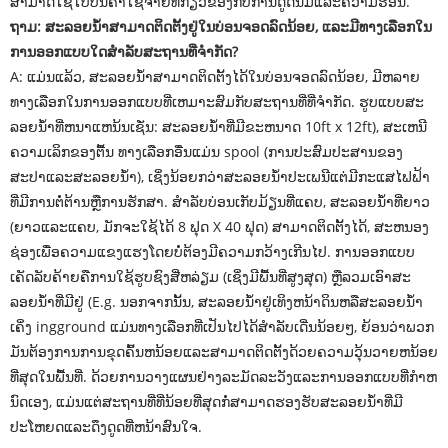
ສາມາດໃຊ້ໃບບິນຄ່າໃຊ້ຈ່າຍທີ່ກ່ຽວຂ້ອງກັບການດູດນົມແລະຄວາມຮ້ອນ.
ຖາມ: ສະລອຍນ້ໍາສາມາດຕິດຕັ້ງຢູ່ໃນບ່ອນຈອດລົດນ້ອຍ, ແລະມີທາງເລືອກໃນ
ການອອກແບບໃດສໍາລັບສະຖານທີ່ຈໍາກັດ?
A: ແມ່ນແລ້ວ, ສະລອຍນ້ໍາສາມາດຕິດຕັ້ງໄດ້ໃນບ່ອນຈອດລົດນ້ອຍ, ມີຫລາຍ
ທາງເລືອກໃນການອອກແບບທີ່ເຫມາະສົມກັບສະຖານທີ່ທີ່ຈໍາກັດ. ຮູບແບບສະ
ລອຍນ້ໍາທີ່ຫນາແຫນ້ນເຊັ່ນ: ສະລອຍນ້ໍາທີ່ມີຂະຫນາດ 10ft x 12ft), ສະເຫນີ
ຄວາມເລິກຂອງຕື້ນ ທາງເລືອກອື່ນແມ່ນ spool (ການປະສົມປະສານຂອງ
ສະປາແລະສະລອຍນ້ໍາ), ເຊິ່ງນ້ອຍກວ່າສະລອຍນ້ໍາປະເພນີແຕ່ມີກະແສໄຟຟ້າ
ທີ່ມີການຕໍ່ຕ້ານຫຼືການຮັກສາ. ສໍາລັບບ່ອນເກັບມ້ຽນທີ່ແຄບ, ສະລອຍນ້ໍາທີ່ຍາວ
(ຍາວແລະແຄບ, ມັກຈະໃຊ້ໄດ້ 8 ຟຸດ X 40 ຟຸດ) ສາມາດຕິດຕັ້ງໄດ້, ສະຫນອງ
ຊ່ອງເພື່ອຄວາມແຂງແຮງໂດຍບໍ່ຕ້ອງມີຄວາມກວ້າງເກີນໄປ. ການອອກແບບ
ເຄັດລັບຄ້າຍຄືການໃຊ້ຮູບຊົງສີ່ຫລ່ຽມ (ເຊິ່ງມີພື້ນທີ່ສູງສຸດ) ຫຼືລວມເອົາສະ
ລອຍນໍ້າທີ່ມີຢູ່ (E.g. ນອກຈາກນັ້ນ, ສະລອຍນ້ໍາຢູ່ເທິງຫນ້າດິນຫລືສະລອຍນ້ໍາ
ເຄິ່ງ ingground ແມ່ນທາງເລືອກທີ່ເປັນໄປໄດ້ສໍາລັບເດີ່ນນ້ອຍໆ, ຍ້ອນວ່າພວກ
ມັນຕ້ອງການການຂຸດຄົ້ນຫນ້ອຍແລະສາມາດຕິດຕັ້ງດ້ວຍຄວາມວຸ້ນວາຍຫນ້ອຍ
ທີ່ສຸດໃນພື້ນທີ່. ດ້ວຍການວາງແຜນຢ່າງລະມັດລະວັງແລະການອອກແບບທີ່ກໍາຫ
ນົດເອງ, ແມ່ນແຕ່ສະຖານທີ່ທີ່ນ້ອຍທີ່ສຸດກໍ່ສາມາດຮອງຮັບສະລອຍນ້ໍາທີ່ມີ
ປະໂຫຍດແລະດຶງດູດທີ່ຫນ້າສົນໃຈ.