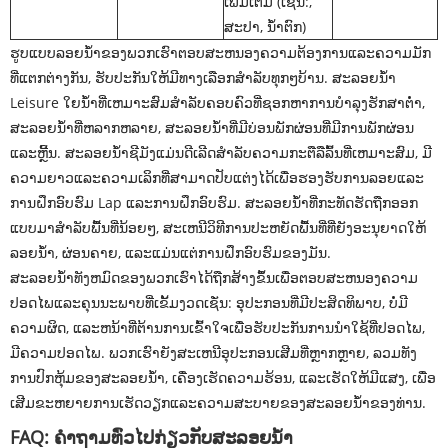
ເພີ່ມເຕີມ (ເຊັ່ນ:,
ສະປາ, ນ້ໍາຕົກ)
ຮູບແບບລອຍນ້ໍາຂອງພວກເຮົາຕອບສະຫນອງຄວາມຕ້ອງການແລະຄວາມມັກ
ທີ່ແຕກຕ່າງກັນ, ຮັບປະກັນໃຫ້ມີທາງເລືອກສໍາລັບທຸກໆບ້ານ. ສະລອຍນ້ໍາ
Leisure ໃຍນໍ້າທີ່ເຫມາະສົມສໍາລັບຄອບຄົວທີ່ຊອກຫາການບໍາລຸງຮັກສາຕ່ໍາ,
ສະລອຍນ້ໍາທີ່ຫລາກຫລາຍ, ສະລອຍນ້ໍາທີ່ມີບ່ອນພັກຜ່ອນທີ່ມີການພັກຜ່ອນ
ແລະຫຼີ້ນ. ສະລອຍນ້ໍາຊີມັງແມ່ນດີເລີດສໍາລັບຄວາມກະຕືລືລົ້ນທີ່ເຫມາະສົມ, ມີ
ຄວາມຍາວແລະຄວາມເລິກທີ່ສາມາດປັບແຕ່ງໄດ້ເພື່ອຮອງຮັບການລອຍແລະ
ການຝຶກອົບຮົມ Lap ແລະການຝຶກອົບຮົມ. ສະລອຍນ້ໍາທີ່ກະທັດຮັດຖືກອອກ
ແບບມາສໍາລັບພື້ນທີ່ນ້ອຍໆ, ສະເຫນີວິທີການປະຫຍັດພື້ນທີ່ທີ່ຍັງອະນຸຍາດໃຫ້
ລອຍນ້ໍາ, ຜ່ອນຄາຍ, ແລະແມ່ນແຕ່ການຝຶກອົບຮົມຂອງມັນ.
ສະລອຍນ້ໍາທັງຫມົດຂອງພວກເຮົາໄດ້ຖືກສ້າງຂຶ້ນເພື່ອຕອບສະຫນອງຄວາມ
ປອດໄພແລະຄຸນນະພາບທີ່ເຂັ້ມງວດເຊັ່ນ: ອຸປະກອນທີ່ມີປະສິດທິພາບ, ບໍ່ມີ
ຄວາມຜິດ, ແລະຫນ້າທີ່ຕ້ານການເຂົ້າໃຈເພື່ອຮັບປະກັນການນໍາໃຊ້ທີ່ປອດໄພ,
ມີຄວາມປອດໄພ. ພວກເຮົາຍັງສະເຫນີອຸປະກອນເສີມທີ່ຫຼາກຫຼາຍ, ລວມທັງ
ການປົກຫຸ້ມຂອງສະລອຍນ້ໍາ, ເຄື່ອງເຮັດຄວາມຮ້ອນ, ແລະເຮັດໃຫ້ມີແສງ, ເພື່ອ
ເສີມຂະຫຍາຍການເຮັດວຽກແລະຄວາມສະບາຍຂອງສະລອຍນ້ໍາຂອງທ່ານ.
FAQ: ຄໍາຖາມທົ່ວໄປກ່ຽວກັບສະລອຍນໍ້າ