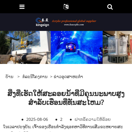
ບ້ານ
>
ກໍລະນີໂຄງການ
>
ຂ່າວອຸດສາຫະກໍາ
ສິ່ງທີ່ເຮັດໃຫ້ສະລອຍນ້ໍາທີ່ມີຄຸນນະພາບສູງ
ສໍາລັບເຮືອນທີ່ທັນສະໄຫມ?
●
2025-08-06
●
2
●
ຝາກຂໍ້ຄວາມໃຫ້ຂ້ອຍ
ໃນເວລາປະຈຸບັນ, ເຈົ້າຂອງເຮືອນກໍາລັງຊອກຫາວິທີການເສີມຂະຫຍາຍສະ