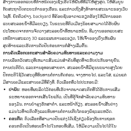
ສ້າງການອອກແບບທີ່ກໍາຫນົດເອງເຊິ່ງເຮັດໃຫ້ພື້ນທີ່ທີ່ມີໃຫ້ສູງສຸດ, ໃຫ້ສົມບູນ
ກັບສະຖາປັດຕະຍະກໍາຂອງເຮືອນ, ແລະກ່າວເຖິງສິ່ງທ້າທາຍສະເພາະຂອງເວັບ
ໄຊທ໌້. ຍົກຕົວຢ່າງ, backyard ທີ່ຄ້ອຍຊັນອາດຈະຮຽກຮ້ອງໃຫ້ມີການອອກ
ແບບສະລອຍນ້ໍາທີ່ມີລະບຽງ, ໃນຂະນະທີ່ຕົວເມືອງນ້ອຍສາມາດໄດ້ຮັບຜົນ
ປະໂຫຍດຈາກການຈັດວາງສະລອຍນ້ໍາທີ່ຫນາແຫນ້ນ. ທີມງານອອກແບບສະ
ເຫນີການສະແດງ 3D ແລະແຜນການລະອຽດ, ໃຫ້ເຈົ້າຂອງເບິ່ງເຫັນຜົນ
ສຸດທ້າຍແລະເຮັດການດັດປັບກ່ອນການກໍ່ສ້າງເລີ່ມຕົ້ນ.
ການຄັດເລືອກເອກະສານສໍາລັບຄວາມທົນທານແລະຄວາມງາມ
ການເລືອກວັດສະດຸທີ່ເຫມາະສົມແມ່ນສໍາຄັນທີ່ສຸດທີ່ຈະຮັບປະກັນອາຍຸຍືນ,
ການປະຕິບັດ, ແລະການອຸທອນສາຍຕາ. ສະລອຍນ້ໍາທີ່ມີຄຸນນະພາບສູງໂດຍ
ປົກກະຕິໃຊ້ວັດສະດຸທີ່ທົນທານຕໍ່ການກັດກ່ອນ, ຈາງຫາຍໄປ, ແລະໃສ່, ແມ່ນແຕ່
ມີສານເຄມີແລະສານເຄມີທີ່ຄົງທີ່. ຕົວເລືອກທົ່ວໄປປະກອບມີ:
ປາພັບ
: ຫອຍທີ່ຜະລິດໄວ້ກ່ອນທີ່ເຮັດຈາກພາດສະຕິກທີ່ໄດ້ຮັບການເສີມ
ຂະຫຍາຍອອກຈາກເສັ້ນໃຍແກ້ວ, ເປັນທີ່ຮູ້ຈັກສໍາລັບຄວາມທົນທານ
ຂອງມັນ, ການບໍາລຸງຮັກສາຕ່ໍາ, ແລະຫນ້າກ້ຽງ. ສະລອຍນ້ໍາເສັ້ນດ່າງ
ແມ່ນໄວທີ່ຈະຕິດຕັ້ງແລະທົນທານຕໍ່ການເຕີບໂຕຂອງພຶຊະລະຫວັດ.
ຄອນກີດ
: ຕົວເລືອກທີ່ສາມາດປັບແຕ່ງໄດ້ເຊິ່ງກ່ຽວຂ້ອງກັບການຖອກ
ຄອນກຣີດເປັນທ່ອນເຂົ້າໄປໃນກອບທີ່ເສີມ, ໃຫ້ມີຄວາມເປັນໄປໄດ້ໃນ