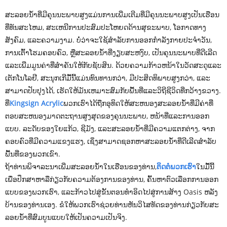
ສະລອຍນ້ໍາທີ່ມີຄຸນນະພາບສູງແມ່ນການເພີ່ມເຕີມທີ່ມີຄຸນນະພາບສູງເປັນເຮືອນ
ທີ່ທັນສະໄຫມ, ສະເຫນີການປະສົມປະໂຫຍດດ້ານສຸຂະພາບ, ໂອກາດທາງ
ສັງຄົມ, ແລະຄວາມງາມ. ບໍ່ວ່າຈະໃຊ້ສໍາລັບການອອກກໍາລັງກາຍປະຈໍາວັນ,
ການເຕົ້າໂຮມຄອບຄົວ, ຫຼືສະລອຍນ້ໍາທີ່ງຽບສະຫງົບ, ເປັນຄຸນນະພາບທີ່ດີເລີດ
ແລະເພີ່ມມູນຄ່າທີ່ສໍາຄັນໃຫ້ກັບຊັບສິນ. ດ້ວຍຄວາມກ້າວຫນ້າໃນວັດສະດຸແລະ
ເຕັກໂນໂລຢີ, ສະນຸກເກີມື້ນີ້ແມ່ນທົນທານກວ່າ, ມີປະສິດທິພາບສູງກວ່າ, ແລະ
ສາມາດປັບປຸງໄດ້, ເຮັດໃຫ້ມັນເຫມາະສົມກັບພື້ນທີ່ແລະວິຖີຊີວິດທີ່ກວ້າງຂວາງ.
ທີ່
Kingsign Acrylic
ພວກເຮົາໄດ້ຖືກອຸທິດໃຫ້ສະຫນອງສະລອຍນໍ້າທີ່ມີຄ່າທີ່
ຕອບສະຫນອງມາດຕະຖານສູງສຸດຂອງຄຸນນະພາບ, ຫນ້າທີ່ແລະການອອກ
ແບບ. ລະດັບຂອງໃຍແກ້ວ, ຊີມັງ, ແລະສະລອຍນ້ໍາທີ່ມີຄວາມແຕກຕ່າງ, ຈາກ
ຄອບຄົວທີ່ມີຄວາມແຂງແຮງ, ເຊິ່ງສາມາດຊອກຫາສະລອຍນ້ໍາທີ່ດີເລີດສໍາລັບ
ພື້ນທີ່ຂອງພວກເຂົາ.
ຖ້າທ່ານພິຈາລະນາເພີ່ມສະລອຍນໍ້າໃນເຮືອນຂອງທ່ານ,
ຕິດຕໍ່ພວກເຮົາ
ໃນມື້ນີ້
ເພື່ອປຶກສາຫາລືກ່ຽວກັບຄວາມຕ້ອງການຂອງທ່ານ, ຄົ້ນຫາຕົວເລືອກການອອກ
ແບບຂອງພວກເຮົາ, ແລະກ້າວໄປສູ່ຂັ້ນຕອນທໍາອິດໄປສູ່ການສ້າງ Oasis ຫລັງ
ບ້ານຂອງທ່ານເອງ. ຂໍໃຫ້ພວກເຮົາຊ່ວຍທ່ານຫັນວິໄສທັດຂອງທ່ານກ່ຽວກັບສະ
ລອຍນ້ໍາທີ່ສົມບູນແບບໃຫ້ເປັນຄວາມເປັນຈິງ.