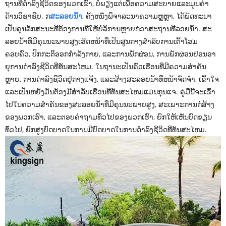
ຖານທີ່ດໍາລົງຊີວິດຂອງພວກເຂົາ, ບໍ່ພຽງແຕ່ເພື່ອຄວາມສະບາຍແລະມູນຄ່າ
ດ້ານວິຊາຊີບ. ກ
ສະລອຍນໍ້າ
, ຄັ້ງຫນຶ່ງພິຈາລະນາຄວາມຫຼູຫຼາ, ໄດ້ພັດທະນາ
ເປັນຄຸນລັກສະນະທີ່ຕ້ອງການທີ່ໃຫ້ບໍລິການຫຼາຍກ່ວາສະຖານທີ່ລອຍນໍ້າ. ສະ
ລອຍນ້ໍາທີ່ມີຄຸນນະພາບສູງເຮັດຫນ້າທີ່ເປັນສູນກາງສໍາລັບການເຕົ້າໂຮມ
ຄອບຄົວ, ປົກກະຕິອອກກໍາລັງກາຍ, ແລະການພັກຜ່ອນ, ການພັກຜ່ອນຢ່ອນອາ
ຍຸການດໍາລົງຊີວິດທີ່ທັນສະໄຫມ. ໃນຖານະເປັນຄົວເຮືອນທີ່ມີຄວາມສໍາຄັນ
ຫຼາຍ, ການດໍາລົງຊີວິດຢູ່ກາງແຈ້ງ, ແລະສ້າງສະລອຍນ້ໍາທີ່ຫນ້າຈົດຈໍາ, ເຂົ້າໃຈ
ແລະເປັນຫຍັງມັນຕ້ອງມີສໍາລັບເຮືອນທີ່ທັນສະໄຫມແມ່ນກຸນແຈ. ຄູ່ມືນີ້ຈະເຂົ້າ
ໄປໃນຄວາມສໍາຄັນຂອງສະລອຍນ້ໍາທີ່ມີຄຸນນະພາບສູງ, ສະເພາະການກໍ່ສ້າງ
ຂອງພວກເຮົາ, ແລະຕອບຄໍາຖາມທົ່ວໄປຂອງພວກເຮົາ, ຍົກໃຫ້ເຫັນບົດຂຽນ
ທົ່ວໄປ, ຍົກສູງບົດບາດໃນການມີບົດບາດໃນການດໍາລົງຊີວິດທີ່ທັນສະໄຫມ.