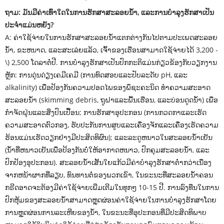
ຖາມ: ມັນມີຄ່າເທົ່າໃດໃນການຮັກສາສະລອຍນ້ໍາ, ແລະການບໍາລຸງຮັກສາເປັນ
ປະຈໍາແມ່ນຫຍັງ?
A: ຄ່າໃຊ້ຈ່າຍໃນການຮັກສາສະລອຍນ້ໍາແຕກຕ່າງກັນໄປຕາມປະເພດສະລອຍ
ນ້ໍາ, ຂະຫນາດ, ແລະສະເລ່ຍແລ້ວ, ເຈົ້າຂອງເຮືອນສາມາດໃຊ້ຈ່າຍໄດ້ 3,200 -
\) 2,500 ໂດລາຕໍ່ປີ. ການບໍາລຸງຮັກສາເປັນປົກກະຕິແມ່ນກ່ຽວຂ້ອງກັບວຽກງານ
ຫຼັກ: ການດຸ່ນດ່ຽງເຄມີເຄມີ (ການທົດສອບແລະປັບລະດັບ pH, ແລະ
alkalinity) ເພື່ອປ້ອງກັນຄວາມປອດໄພຂອງພຶຊະຄະນິດ ທໍາຄວາມສະອາດ
ສະລອຍນ້ໍາ (skimming debris, ຖູຝາແລະພື້ນເຮືອນ, ແລະບ່ອນດູດນ້ໍາ) ເພື່ອ
ກໍາຈັດຝຸ່ນແລະສິ່ງປົນເປື້ອນ; ການຮັກສາອຸປະກອນ (ການກວດກາແລະເຮັດ
ຄວາມສະອາດຕົວກອງ, ຮັບປະກັນການສູບແລະເຄື່ອງຈັກແລະເຄື່ອງເຮັດຄວາມ
ຮ້ອນແມ່ນເຮັດວຽກຢ່າງມີປະສິດທິຜົນ); ແລະລະດູຫນາວໃນສະລອຍນ້ໍາເຢັນ
(ນ້ໍາທີ່ຫນາວເຢັນເພື່ອປ້ອງກັນບໍ່ໃຫ້ອາກາດຫນາວ, ປົກຄຸມສະລອຍນໍ້າ, ແລະ
ປົກປ້ອງອຸປະກອນ). ສະລອຍນ້ໍາເສັ້ນໃຍແກ້ວມີຄ່າບໍາລຸງຮັກສາຕ່ໍາກວ່າເນື່ອງ
ຈາກຫນ້າຜາກທີ່ລຽບ, ທົນທານຕໍ່ຂອງພວກເຂົາ, ໃນຂະນະທີ່ສະລອຍນ້ໍາຄອນ
ກຣີດອາດຈະຕ້ອງມີຄ່າໃຊ້ຈ່າຍເພີ່ມເຕີມໃນທຸກໆ 10-15 ປີ. ການລົງທືນໃນການ
ປົກຫຸ້ມຂອງສະລອຍນ້ໍາສາມາດຫຼຸດຜ່ອນຄ່າໃຊ້ຈ່າຍໃນການບໍາລຸງຮັກສາໂດຍ
ການຫຼຸດຜ່ອນການລະເຫີຍຂອງນ້ໍາ, ໃນຂະນະທີ່ອຸປະກອນທີ່ມີປະສິດທິພາບ