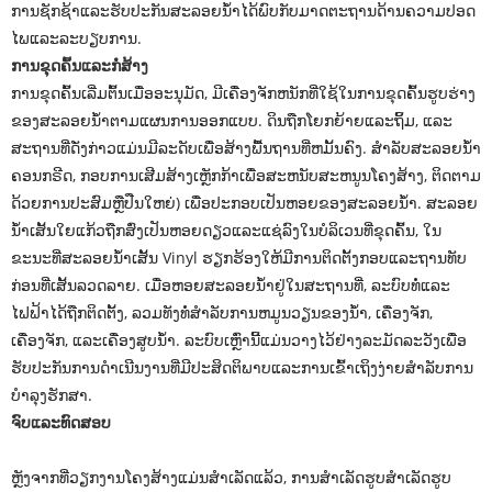
ການຊັກຊ້າແລະຮັບປະກັນສະລອຍນ້ໍາໄດ້ພົບກັບມາດຕະຖານດ້ານຄວາມປອດ
ໄພແລະລະບຽບການ.
ການຂຸດຄົ້ນແລະກໍ່ສ້າງ
ການຂຸດຄົ້ນເລີ່ມຕົ້ນເມື່ອອະນຸມັດ, ມີເຄື່ອງຈັກຫນັກທີ່ໃຊ້ໃນການຂຸດຄົ້ນຮູບຮ່າງ
ຂອງສະລອຍນໍ້າຕາມແຜນການອອກແບບ. ດິນຖືກໂຍກຍ້າຍແລະຖິ້ມ, ແລະ
ສະຖານທີ່ດັ່ງກ່າວແມ່ນມີລະດັບເພື່ອສ້າງພື້ນຖານທີ່ຫມັ້ນຄົງ. ສໍາລັບສະລອຍນ້ໍາ
ຄອນກຣີດ, ກອບການເສີມສ້າງເຫຼັກກ້າເພື່ອສະຫນັບສະຫນູນໂຄງສ້າງ, ຕິດຕາມ
ດ້ວຍການປະສົມຫຼືປືນໃຫຍ່) ເພື່ອປະກອບເປັນຫອຍຂອງສະລອຍນ້ໍາ. ສະລອຍ
ນ້ໍາເສັ້ນໃຍແກ້ວຖືກສົ່ງເປັນຫອຍດຽວແລະແຊ່ລົງໃນບໍລິເວນທີ່ຂຸດຄົ້ນ, ໃນ
ຂະນະທີ່ສະລອຍນ້ໍາເສັ້ນ Vinyl ຮຽກຮ້ອງໃຫ້ມີການຕິດຕັ້ງກອບແລະຖານທັບ
ກ່ອນທີ່ເສັ້ນລວດລາຍ. ເມື່ອຫອຍສະລອຍນ້ໍາຢູ່ໃນສະຖານທີ່, ລະບົບທໍ່ແລະ
ໄຟຟ້າໄດ້ຖືກຕິດຕັ້ງ, ລວມທັງທໍ່ສໍາລັບການຫມູນວຽນຂອງນ້ໍາ, ເຄື່ອງຈັກ,
ເຄື່ອງຈັກ, ແລະເຄື່ອງສູບນ້ໍາ. ລະບົບເຫຼົ່ານີ້ແມ່ນວາງໄວ້ຢ່າງລະມັດລະວັງເພື່ອ
ຮັບປະກັນການດໍາເນີນງານທີ່ມີປະສິດຕິພາບແລະການເຂົ້າເຖິງງ່າຍສໍາລັບການ
ບໍາລຸງຮັກສາ.
ຈົບແລະທົດສອບ
ຫຼັງຈາກທີ່ວຽກງານໂຄງສ້າງແມ່ນສໍາເລັດແລ້ວ, ການສໍາເລັດຮູບສໍາເລັດຮູບ