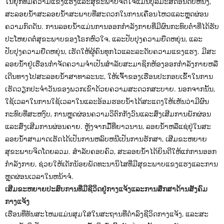
ໃນຍຸກທີ່ມີຄວາມແຂງແຮງແລະສຸຂະພາບຈິດໃຈແມ່ນບຸລິມະສິດອັນດັບຫນຶ່ງ,
ສະລອຍນ້ໍາສະລອຍນ້ໍາສະພາບທີ່ສະດວກໃນການເຄື່ອນໄຫວແລະຫຼຸດຜ່ອນ
ຄວາມກົດດັນ. ການລອຍນໍ້າແມ່ນການອອກກໍາລັງກາຍທີ່ມີຜົນກະທົບຕ່ໍາທີ່ໄດ້ຮັບ
ປະໂຫຍດຕໍ່ສຸຂະພາບຂອງໂຣກຫົວໃຈ, ແລະປັບປຸງຄວາມຍືດຫຍຸ່ນ, ແລະ
ປັບປຸງຄວາມຍືດຫຍຸ່ນ, ເຮັດໃຫ້ຜູ້ຄົນທຸກໄວແລະລະດັບຄວາມແຂງແຮງ. ມີສະ
ລອຍນໍ້າຢູ່ເຮືອນກໍາຈັດຄວາມຈໍາເປັນສໍາລັບສະມາຊິກຫ້ອງອອກກໍາລັງກາຍຫລື
ເດີນທາງໄປສະລອຍນ້ໍາສາທາລະນະ, ໃຫ້ເຈົ້າຂອງເຮືອນປະກອບເຂົ້າໃນການ
ເຮັດວຽກປະຈໍາວັນຂອງພວກເຂົາດ້ວຍຄວາມສະດວກສະບາຍ. ນອກຈາກນັ້ນ,
ໃຊ້ເວລາໃນການໃຊ້ເວລາໃນແລະອ້ອມຮອບນ້ໍາໄດ້ສະແດງໃຫ້ເຫັນວ່າມີຜົນ
ກະທົບທີ່ສະຫງົບ, ການຫຼຸດຜ່ອນຄວາມວິຕົກກັງວົນແລະສົ່ງເສີມການພັກຜ່ອນ
ແລະສົ່ງເສີມການຜ່ອນຄາຍ. ຫຼັງຈາກມື້ທີ່ຍາວນານ, ລອຍນ້ໍາຫລືແຊ່ຢູ່ໃນສະ
ລອຍນ້ໍາສາມາດເຮັດໄດ້ເປັນການຫລົບຫນີເປັນການຮັກສາ, ເສີມຂະຫຍາຍ
ສຸຂະພາບຈິດໂດຍລວມ. ສໍາລັບຄອບຄົວ, ສະລອຍນ້ໍາໄດ້ຍິນດີໃຫ້ແກ່ການອອກ
ກໍາລັງກາຍ, ຊ່ວຍໃຫ້ເດັກນ້ອຍພັດທະນານິໄສທີ່ມີສຸຂະພາບແຂງແຮງແລະການ
ຫຼຸດຜ່ອນເວລາໃນຫນ້າຈໍ.
ເສີມຂະຫຍາຍປະສົບການທີ່ມີຊີວິດຢູ່ກາງແຈ້ງແລະການສຶກສາດ້ານສັງຄົມ
ກາງແຈ້ງ
ເຮືອນທີ່ທັນສະໄຫມແມ່ນສຸມໃສ່ໃນສະຖານທີ່ດໍາລົງຊີວິດກາງແຈ້ງ, ແລະສະ