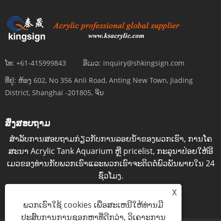
ໂທ:
+61-415999843
ອີເມວ:
inquiry@shkingsign.com
ທີ່ຢູ່:
ຫ້ອງ 602, No 356 Anli Road, Anting New Town, Jiading
District, Shanghai -201805, ຈີນ
ສົ່ງສອບຖາມ
ສໍາ​ລັບ​ການ​ສອບ​ຖາມ​ກ່ຽວ​ກັບ​ການ​ລອຍ​ນ​້​ໍາ​ຂອງ​ພວກ​ເຮົາ​, ການ​ໂຄ​
ສະ​ນາ Acrylic Tank Aquarium ຫຼື pricelist​, ກະ​ລຸ​ນາ​ປ່ອຍ​ໃຫ້​ອີ​
ເມວ​ຂອງ​ທ່ານ​ກັບ​ພວກ​ເຮົາ​ແລະ​ພວກ​ເຮົາ​ຈະ​ຕິດ​ຕໍ່​ພົວ​ພັນ​ພາຍ​ໃນ 24
ຊົ່ວ​ໂມງ​.
X
ສອບຖາມດຽວນີ້
ພວກເຮົາໃຊ້ cookies ເພື່ອສະເຫນີໃຫ້ທ່ານມີ
ປະສົບການການຊອກຫາທີ່ດີກວ່າ, ວິເຄາະການ