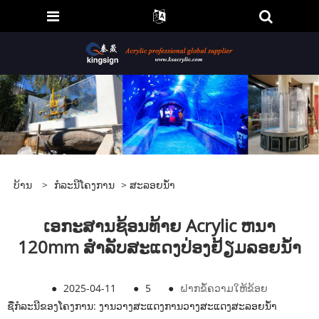
ບ້ານ
>
ກໍລະນີໂຄງການ
>
ສະ​ລອຍ​ນ​້​ໍ​າ
ເອກະສານຊ້ອນທ້າຍ Acrylic ຫນາ
120mm ສໍາລັບສະແດງປ່ອງຢ້ຽມລອຍນໍ້າ
●
2025-04-11
●
5
●
ຝາກຂໍ້ຄວາມໃຫ້ຂ້ອຍ
ຊື່ກໍລະນີຂອງໂຄງການ: ງານວາງສະແດງການວາງສະແດງສະລອຍນໍ້າ