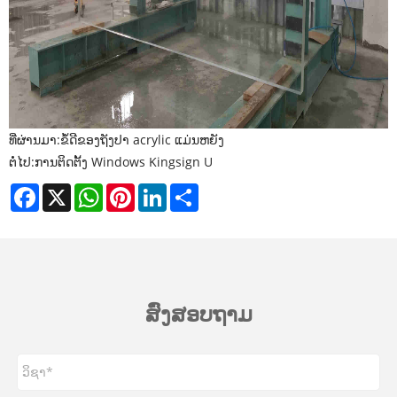
ທີ່ຜ່ານມາ:
ຂໍ້ດີຂອງຖັງປາ acrylic ແມ່ນຫຍັງ
ຕໍ່ໄປ:
ການຕິດຕັ້ງ Windows Kingsign U
Facebook
X
WhatsApp
Pinterest
LinkedIn
Share
ສົ່ງສອບຖາມ