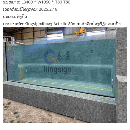
ຂະຫນາດ: L3400 * W1050 * T80 T80
ເວລາກໍລະນີໂຄງການ: 2025.2.18
ປະເທດ: ອັງກິດ
ການແນະນໍາ:
Kingsign®
ແຜງ Acticlic 80mm ສໍາລັບປ່ອງຢ້ຽມລອຍນໍ້າ